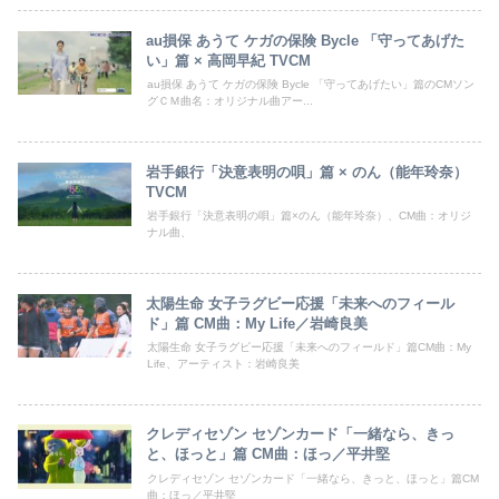
au損保 あうて ケガの保険 Bycle 「守ってあげた
い」篇 × 高岡早紀 TVCM
au損保 あうて ケガの保険 Bycle 「守ってあげたい」篇のCMソン
グＣＭ曲名：オリジナル曲アー...
岩手銀行「決意表明の唄」篇 × のん（能年玲奈）
TVCM
岩手銀行「決意表明の唄」篇×のん（能年玲奈）、CM曲：オリジ
ナル曲、
太陽生命 女子ラグビー応援「未来へのフィール
ド」篇 CM曲：My Life／岩崎良美
太陽生命 女子ラグビー応援「未来へのフィールド」篇CM曲：My
Life、アーティスト：岩崎良美
クレディセゾン セゾンカード「一緒なら、きっ
と、ほっと」篇 CM曲：ほっ／平井堅
クレディセゾン セゾンカード「一緒なら、きっと、ほっと」篇CM
曲：ほっ／平井堅