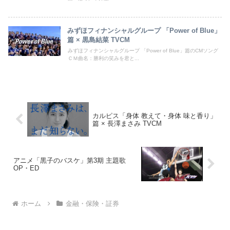
みずほフィナンシャルグループ 「Power of Blue」
篇 × 黒島結菜 TVCM
みずほフィナンシャルグループ 「Power of Blue」篇のCMソング
ＣＭ曲名：勝利の笑みを君と...
カルピス「身体 教えて・身体 味と香り」
篇 × 長澤まさみ TVCM
アニメ「黒子のバスケ」第3期 主題歌
OP・ED
ホーム
金融・保険・証券