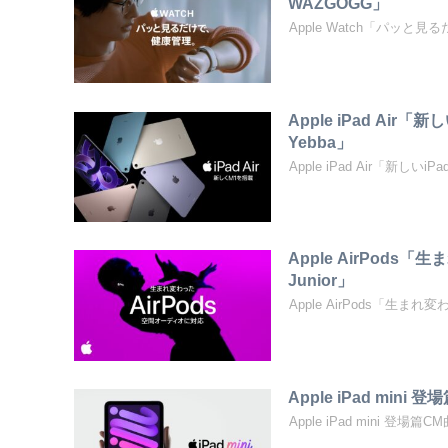
WAZGOGG」
Apple Watch「パッと
Apple iPad Air「
Yebba」
Apple iPad Air「新しいi
Apple AirPods「
Junior」
Apple AirPods「生まれ変わ
Apple iPad mini 登
Apple iPad mini 登場篇CM曲：