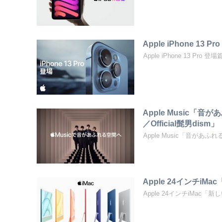
Apple iPhone 13 Pr
Apple iPhone 13 Pro 登場篇、
Apple Music
／Official髭男dism」
Apple Music「音があ
Apple 24インチiM
Apple 24インチiMac「新しい