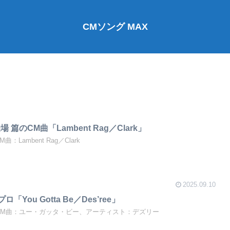
CMソング MAX
r、登場 篇のCM曲「Lambent Rag／Clark」
CM曲：Lambent Rag／Clark
2025.09.10
ロ「You Gotta Be／Des’ree」
のプロCM曲：ユー・ガッタ・ビー、アーティスト：デズリー