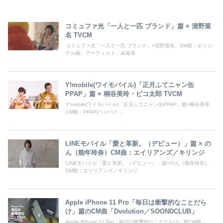
コミュファ光「一人と一匹 ブランド」篇 × 清野菜
名 TVCM
コミュファ光「一人と一匹 ブランド」×清野菜名、CM曲：オリジ
ナル曲、アーティスト：未発表
Y!mobile(ワイモバイル)「正月ふてニャン缶
PPAP」篇 × 桐谷美玲・ピコ太郎 TVCM
Y!mobile(ワイモバイル)「正月ふてニャン缶PPAP」篇×桐谷美玲、
CM曲：PPAP(ペンパイ...
LINEモバイル「愛と革新。（デビュー）」篇 × の
ん（能年玲奈）CM曲：エイリアンズ／キリンジ
LINEモバイル「愛と革新。（デビュー）」篇×のん（能年玲奈）、
CM曲：エイリアンズ／キリンジ
Apple iPhone 11 Pro「毎日は衝撃的なことだら
け」篇のCM曲「Dvolution／SOONDCLUB」
Apple iPhone 11 Pro「毎日は衝撃的なことだらけ」篇CM曲：