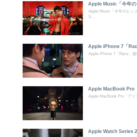
Apple Music「
Apple Music「今年のヒ
S...
Apple iPhone 7「Ra
Apple iPhone 7「Race」篇
Apple MacBook P
Apple MacBook Pro「アイデ
Apple Watch Seri