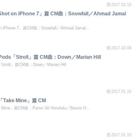
2017.02.10
 Shot on iPhone 7」篇 CM曲：Snowfall／Ahmad Jamal
 on iPhone 7」篇CM曲：Snowfall／Ahmad Jamal...
2017.02.09
AirPods「Stroll」篇 CM曲：Down／Marian Hill
ds「Stroll」篇CM曲：Down／Marian Hill
2017.01.16
us「Take Mine」篇 CM
ke Mine」篇CM曲：Pame Sti Honolulu／Bezoz H...
2017.01.10