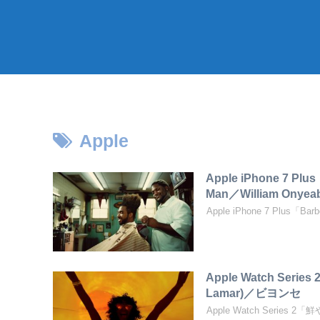
Apple
Apple iPhone 7 
Man／William Onyea
Apple iPhone 7 Plus
Apple Watch Seri
Lamar)／ビヨンセ
Apple Watch Series 2