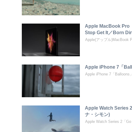
Apple MacBook Pr
Stop Get It／Born Dir
Apple(アップル)MacBook Pro「
Apple iPhone 7「Ba
Apple iPhone 7「Balloon
Apple Watch Seri
ナ・シモン)
Apple Watch Series 2「