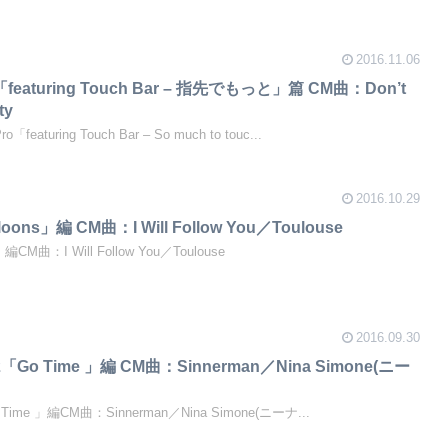
2016.11.06
o「featuring Touch Bar – 指先でもっと」篇 CM曲：Don’t
ty
featuring Touch Bar – So much to touc...
2016.10.29
lloons」編 CM曲：I Will Follow You／Toulouse
s」編CM曲：I Will Follow You／Toulouse
2016.09.30
es 2「Go Time 」編 CM曲：Sinnerman／Nina Simone(ニー
Go Time 」編CM曲：Sinnerman／Nina Simone(ニーナ...