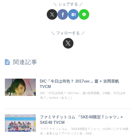
シェアする
フォローする
関連記事
DIC「今日は何色？ 2017ver.」篇 × 吉岡里帆
TVCM
DIC「今日は何色？ 2017ver.」篇×吉岡里帆、CM曲：今日は何
色？／achico（あちこ）
ファミマドットコム 「SKE48限定Ｔシャツ」×
SKE48 TVCM
ファミマドットコム 「SKE48限定Ｔシャツ」のCMソングＣＭ曲
名：未来とは？アーティスト名：SKE...