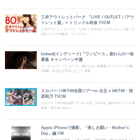
三井アウトレットパーク 「LIVE！OUTLET！/アウ
トレット篇」× トリンドル玲奈 TVCM
三井アウトレットパーク 「LIVE！OUTLET！/アウトレット篇」の
CMソングＣＭ曲名：オリジナル...
Indeed(インディード)「ワンピース」麦わらの一味
募集 キャンペーン中篇
インディード「ワンピース」麦わらの一味募集 キャンペーン中篇
CM曲：幸せなら手をたたこう 替歌
スカパー！HKT48全国ツアーin 台北 × HKT48・指
原莉乃 TVCM
スカパー！HKT48全国ツアーin 台北「HKT48」篇のCMソングＣＭ
曲名：控えめI love y...
Apple iPhoneで撮影。「美しき闘い・Mother’s
Day」編 CM
Apple iPhoneで撮影。「美しき闘い」編CM曲：Wingsアーティス