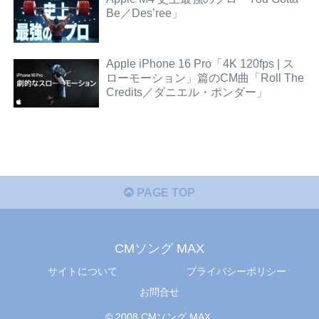
Be／Des’ree」
Apple iPhone 16 Pro「4K 120fps | ス
ローモーション」篇のCM曲「Roll The
Credits／ダニエル・ポンダー」
PAGE TOP
CMソング MAX
サイトについて
プライバシーポリシー
お問合せ
© 2008 CMソング MAX.