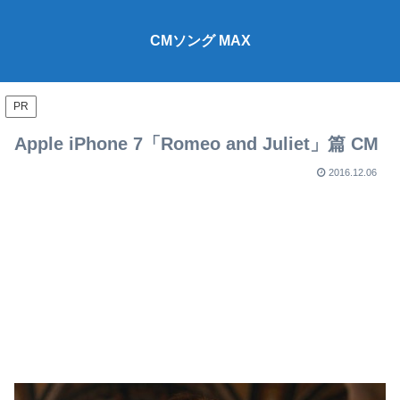
CMソング MAX
PR
Apple iPhone 7「Romeo and Juliet」篇 CM
2016.12.06