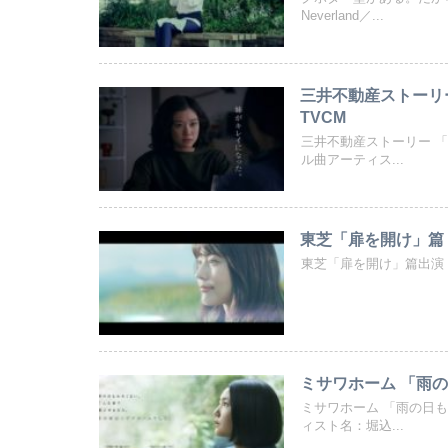
Neverland／...
三井不動産ストーリー
TVCM
三井不動産ストーリー 
ル曲アーティス...
東芝「扉を開け」篇【有
東芝「扉を開け」篇出演：有
ミサワホーム 「雨の
ミサワホーム 「雨の日
ィスト名：堀込...