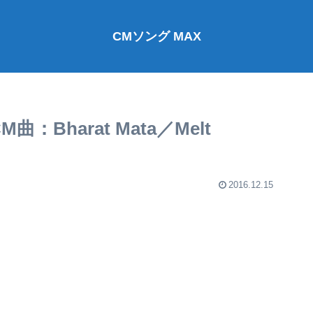
CMソング MAX
CM曲：Bharat Mata／Melt
2016.12.15