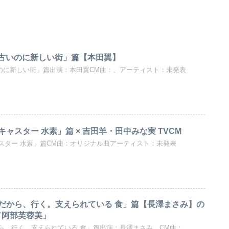
「中津古いのに新しい街」篇【本田翼】
中津古いのに新しい街」篇出演：本田翼CM曲：、アーティスト：未発表
ャスター 水素」篇 × 吉田羊・田中みな実 TVCM
スター 水素」篇CM曲：オリジナル曲アーティスト：未発表
だから、行く。支えられている 食」篇【長澤まさみ】の
nd／阿部芙蓉美」
ら、行く。支えられている 食」篇出演：長澤まさみ、CM曲：