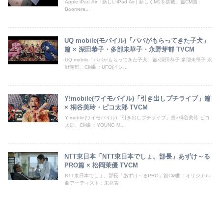
Apple iPad Air「新しいiPad Air | 新しくM1を搭載」篇CM曲：
Boomera...
UQ mobile(モバイル)「パパがもらってきた子犬」
篇 × 深田恭子・多部未華子・永野芽郁 TVCM
UQ mobile「パパがもらってきた子犬」篇×深田恭子 多部未華子 永
野芽郁、CM曲：UFO(イン...
Y!mobile(ワイモバイル)「引き出しプチライブ」篇
× 桐谷美玲・ピコ太郎 TVCM
Y!mobile(ワイモバイル)「引き出しプチライブ」篇×桐谷美玲 ピコ
太郎、CM曲：YOUNG M...
NTT東日本「NTT東日本でしょ。部長」あずけ～る
PRO篇 × 松岡茉優 TVCM
NTT東日本でしょ。部長「あずけ～るPRO」篇CM曲：オリジナル
曲アーティスト：未発表