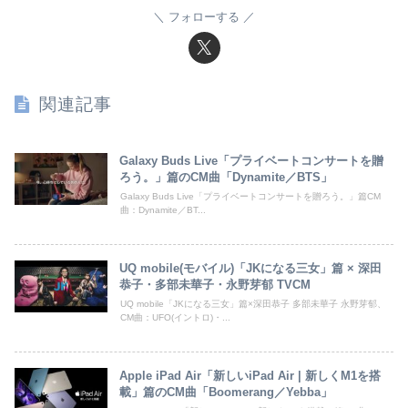
フォローする
関連記事
Galaxy Buds Live「プライベートコンサートを贈
ろう。」篇のCM曲「Dynamite／BTS」
Galaxy Buds Live「プライベートコンサートを贈ろう。」篇CM
曲：Dynamite／BT...
UQ mobile(モバイル)「JKになる三女」篇 × 深田
恭子・多部未華子・永野芽郁 TVCM
UQ mobile「JKになる三女」篇×深田恭子 多部未華子 永野芽郁、
CM曲：UFO(イントロ)・...
Apple iPad Air「新しいiPad Air | 新しくM1を搭
載」篇のCM曲「Boomerang／Yebba」