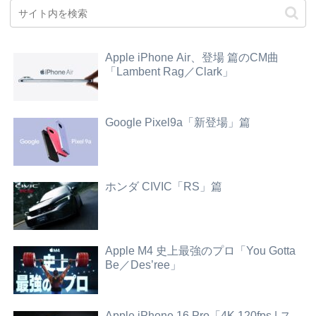
Apple iPhone Air、登場 篇のCM曲
「Lambent Rag／Clark」
Google Pixel9a「新登場」篇
ホンダ CIVIC「RS」篇
Apple M4 史上最強のプロ「You Gotta
Be／Des’ree」
Apple iPhone 16 Pro「4K 120fps | ス