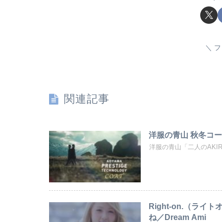
フ
関連記事
洋服の青山 秋冬コート「
洋服の青山「二人のAKIRA」CM
Right-on.（ラ
ね／Dream Ami