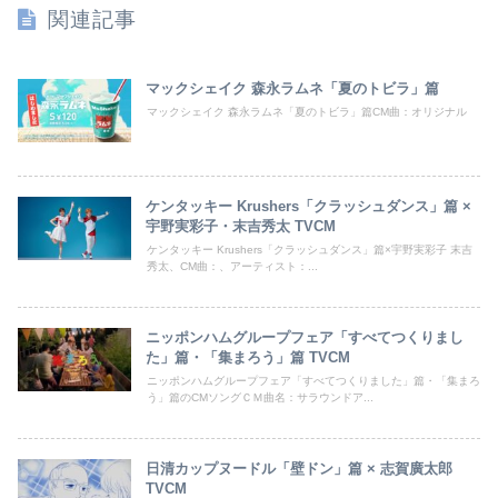
関連記事
マックシェイク 森永ラムネ「夏のトビラ」篇
マックシェイク 森永ラムネ「夏のトビラ」篇CM曲：オリジナル
ケンタッキー Krushers「クラッシュダンス」篇 ×
宇野実彩子・末吉秀太 TVCM
ケンタッキー Krushers「クラッシュダンス」篇×宇野実彩子 末吉
秀太、CM曲：、アーティスト：...
ニッポンハムグループフェア「すべてつくりまし
た」篇・「集まろう」篇 TVCM
ニッポンハムグループフェア「すべてつくりました」篇・「集まろ
う」篇のCMソングＣＭ曲名：サラウンドア...
日清カップヌードル「壁ドン」篇 × 志賀廣太郎
TVCM