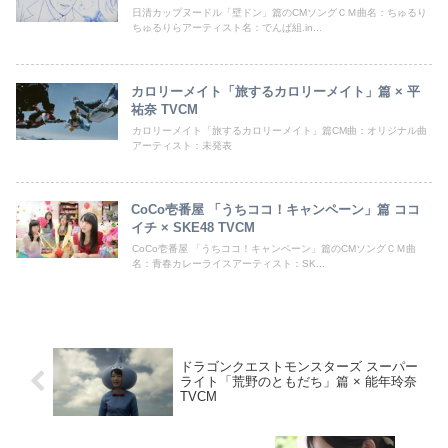
日清カップヌードル「壁ドン」篇のCMソングＣＭ曲名：ちゅるり
ちゅるりらアーティスト名：でんぱ組.in...
カロリーメイト「旅するカロリーメイト」篇 × 平
祐奈 TVCM
カロリーメイト「旅するカロリーメイト」篇CM曲：オリジナル曲
アーティスト：未発表
CoCo壱番屋 「うちココ！キャンペーン」篇 ココ
イチ × SKE48 TVCM
CoCo壱番屋 「うちココ！キャンペーン」篇のCMソングＣＭ曲
名：青春カレーライスアーティスト：SK...
ドラゴンクエストモンスターズ スーパー
ライト「荒野のともだち」篇 × 能年玲奈
TVCM