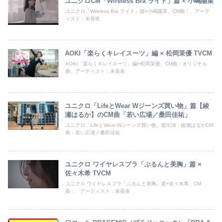
ユニクロCM「Wireless Bra ライト」篇 × 小嶋陽菜
ユニクロ「Wireless Bra ライト」篇×小嶋陽菜、CM曲：、アーテ
ィスト：未発表
AOKI「楽らくキレイスーツ」編 × 松岡茉優 TVCM
AOKI「楽らくキレイスーツ」編×松岡茉優、CM曲：オリジナル
曲、アーティスト：未発表
ユニクロ「LifeとWear Wジーンズ買い物」篇【綾
瀬はるか】のCM曲「若い広場／桑田佳祐」
ユニクロ「LifeとWear Wジーンズ買い物」篇出演：綾瀬はるかCM
曲：若い広場／桑田佳祐
ユニクロ ワイヤレスブラ「ぷるんと美胸」篇 ×
佐々木希 TVCM
ユニクロ ワイヤレスブラ「ぷるんと美胸」篇×佐々木希、CM
曲：、アーティスト：未発表