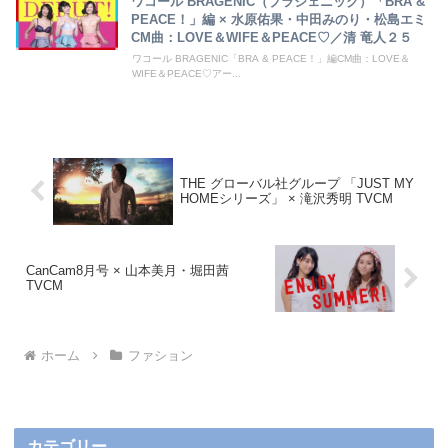
ワコール BRAGENIC（ブラジェニック）「BRA &
PEACE！」編 × 水原佑果・中田みのり・松島エミ
CM曲：LOVE＆WIFE＆PEACE♡／清 竜人２５
ワコール BRAGENIC「BRA & PEACE！」編CM曲：LOVE＆
WIFE＆PEACE♡アー...
THE グローバル社グループ 「JUST MY
HOMEシリーズ」 × 滝沢秀明 TVCM
CanCam8月号 × 山本美月・堀田茜
TVCM
ホーム
ファション
カテゴリー