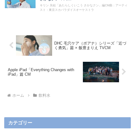
キリン 氷結「あたらしくいこう さかなクン」編CM曲：アーティ
スト：東京スカパラダイスオーケストラ
DHC 毛穴ケア（ポアナ）シリーズ「近づ
く勇気」篇 × 飯豊まりえ TVCM
Apple iPad「Everything Changes with
iPad」篇 CM
ホーム
飲料水
カテゴリー