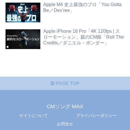
Apple M4 史上最強のプロ「You Gotta
Be／Des’ree」
Apple iPhone 16 Pro「4K 120fps | ス
ローモーション」篇のCM曲「Roll The
Credits／ダニエル・ポンダー」
PAGE TOP
CMソング MAX
サイトについて
プライバシーポリシー
お問合せ