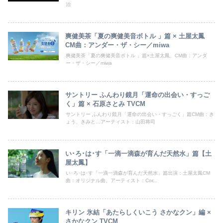
治
爽健美茶「夏の爽健美音ボトル 」篇 × 土屋太鳳
CM曲：アンダー・ザ・シー／miwa
爽健美茶「夏の爽健美音ボトル 」篇×土屋太鳳、CM曲：アンダ
ー・ザ・シー／miwa
サントリー ふんわり鏡月「運命の出会い・すっご
く」篇 × 石原さとみ TVCM
サントリー ふんわり鏡月「運命の出会い・すっごく」篇CM曲：き
ょう、きみと…アーティスト：山田将司
い･ろ･は･す「一滴一滴森が育んだ天然水」篇【土
屋太鳳】
い･ろ･は･す「一滴一滴森が育んだ天然水」篇出演：土屋太鳳CM
曲：オリジナル曲、アーティスト：Cor...
キリン 氷結「あたらしくいこう さかなクン」編 ×
さかなクン TVCM