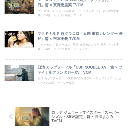
日」篇 × 真野恵里菜 TVCM
エースコック Pho･ccori気分「サラ子さんの一日」篇×真野恵里
菜、CM曲：オリジナル曲、アーテ...
マクドナルド 超グラコロ「五感 東京カレンダー 長
尺」篇 × 吉本実憂 TVCM
マクドナルド 超グラコロ「五感 東京カレンダー 長尺」×吉本実
憂、CM曲：オリジナル曲、アーティスト...
日清 カップヌードル「CUP NOODLE XV」篇 × フ
ァイナルファンタジーXV TVCM
日清 カップヌードル「CUP NOODLE XV」×ファイナルファンタ
ジーXVCM曲：オリジナル曲
ロッテ ジェラートマイスター「スーパー
シズル・SIGA認定」篇 × 長澤まさみ
TVCM