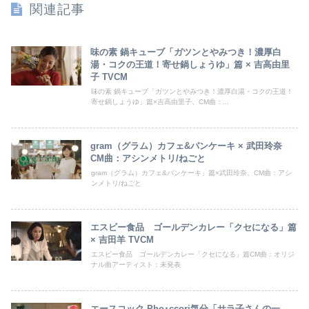
関連記事
味の素 鍋キューブ「ガツンとやみつき！濃厚白
湯・コクの王道！寄せ鍋しょうゆ」篇 × 吉高由里
子 TVCM
味の素 鍋キューブ「ガツンとやみつき！濃厚白湯・コクの王道！
寄せ鍋しょうゆ」篇×吉高由里子、CM曲：...
gram（グラム）カフェ&パンケーキ × 武田玲奈
CM曲：アシンメトリ/ねごと
gram（グラム）カフェ&パンケーキ」篇×武田玲奈、CM曲：アシ
ンメトリ/ねごと
エスビー食品 ゴールデンカレー「クセになる」篇
× 吉田羊 TVCM
エスビー食品 ゴールデンカレー「クセになる」篇CM曲：オリジ
ナル曲アーティスト：未発表
エースコック Pho･ccori気分「サラ子さんの一