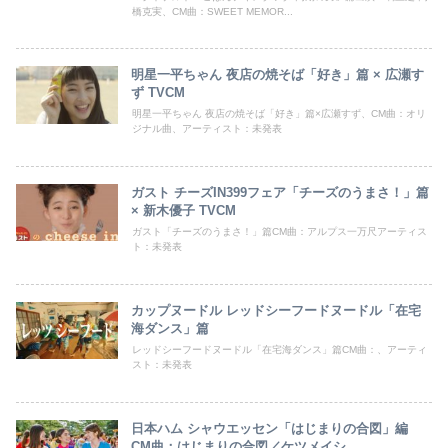
橋克実、CM曲：SWEET MEMOR...
明星一平ちゃん 夜店の焼そば「好き」篇 × 広瀬す
ず TVCM
明星一平ちゃん 夜店の焼そば「好き」篇×広瀬すず、CM曲：オリ
ジナル曲、アーティスト：未発表
ガスト チーズIN399フェア「チーズのうまさ！」篇
× 新木優子 TVCM
ガスト「チーズのうまさ！」篇CM曲：アルプス一万尺アーティス
ト：未発表
カップヌードル レッドシーフードヌードル「在宅
海ダンス」篇
レッドシーフードヌードル「在宅海ダンス」篇CM曲：、アーティ
スト：未発表
日本ハム シャウエッセン「はじまりの合図」編
CM曲：はじまりの合図／ケツメイシ