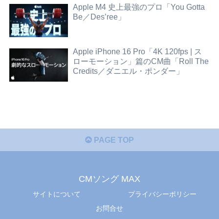
Apple M4 史上最強のプロ「You Gotta
Be／Des’ree」
Apple iPhone 16 Pro「4K 120fps | ス
ローモーション」篇のCM曲「Roll The
Credits／ダニエル・ポンダー」
PAGE TOP
CMソング MAX
サイトについて
プライバシーポリシー
お問合せ