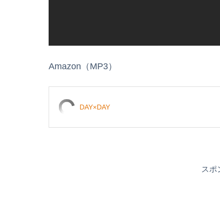
Amazon（MP3）
DAY×DAY
スポ