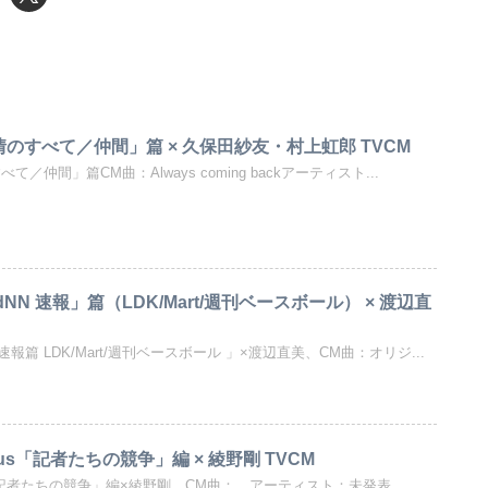
感情のすべて／仲間」篇 × 久保田紗友・村上虹郎 TVCM
べて／仲間」篇CM曲：Always coming backアーティスト...
NN 速報」篇（LDK/Mart/週刊ベースボール） × 渡辺直
速報篇 LDK/Mart/週刊ベースボール 」×渡辺直美、CM曲：オリジ...
7Plus「記者たちの競争」編 × 綾野剛 TVCM
Plus「記者たちの競争」編×綾野剛、CM曲：、アーティスト：未発表