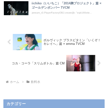
iichiko（いいちこ）「2014麹プロジェクト」篇 ×
ゴールデンボンバー TVCM
jstream_t3.PlayerFactoryOBJ.create({b: "eqb168ztie...
ボルヴィック プラスビタミン「いくぞ！
キレイへ」篇 × emma TVCM
コカ・コーラ「スリムボトル」篇 CM
ホーム
飲料水
カテゴリー