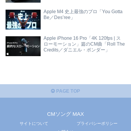
Apple M4 史上最強のプロ「You Gotta
Be／Des’ree」
Apple iPhone 16 Pro「4K 120fps | ス
ローモーション」篇のCM曲「Roll The
Credits／ダニエル・ポンダー」
PAGE TOP
CMソング MAX
サイトについて
プライバシーポリシー