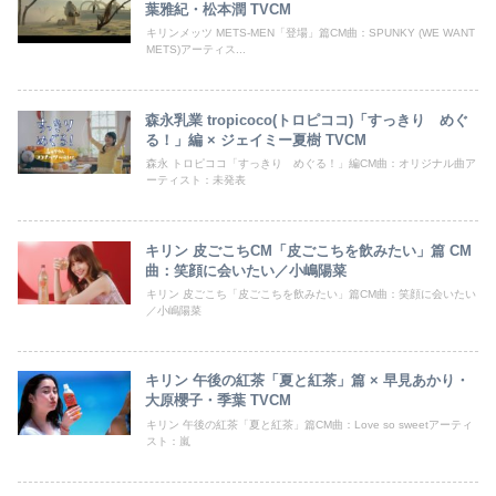
葉雅紀・松本潤 TVCM
キリンメッツ METS-MEN「登場」篇CM曲：SPUNKY (WE WANT
METS)アーティス...
森永乳業 tropicoco(トロピココ)「すっきり めぐ
る！」編 × ジェイミー夏樹 TVCM
森永 トロピココ「すっきり めぐる！」編CM曲：オリジナル曲ア
ーティスト：未発表
キリン 皮ごこちCM「皮ごこちを飲みたい」篇 CM
曲：笑顔に会いたい／小嶋陽菜
キリン 皮ごこち「皮ごこちを飲みたい」篇CM曲：笑顔に会いたい
／小嶋陽菜
キリン 午後の紅茶「夏と紅茶」篇 × 早見あかり・
大原櫻子・季葉 TVCM
キリン 午後の紅茶「夏と紅茶」篇CM曲：Love so sweetアーティ
スト：嵐