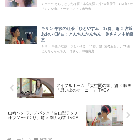
チョーヤ さらりとした梅酒「本格梅酒」篇×大島優子、CM曲：オ
リジナル曲、アーティスト：未発表
キリン 午後の紅茶「ひとやすみ 17春」篇 × 宮﨑
あおい CM曲：とんちんかんちん一休さん／中納良
恵
キリン 午後の紅茶「ひとやすみ 17春」篇×宮﨑あおい、CM曲：
とんちんかんちん一休さん／中納良恵
アイフルホーム 「大空間の家」篇 × 映画
「思い出のマーニー」 TVCM
山崎パン ランチパック「自由型ランチ
オブジェづくり」篇 × 剛力彩芽 TVCM
ホーム
飲料水