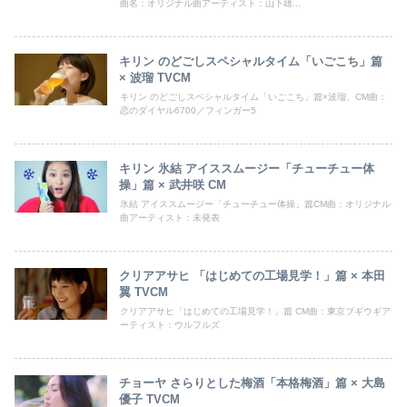
曲名：オリジナル曲アーティスト：山下雄...
キリン のどごしスペシャルタイム「いごこち」篇
× 波瑠 TVCM
キリン のどごしスペシャルタイム「いごこち」篇×波瑠、CM曲：
恋のダイヤル6700／フィンガー5
キリン 氷結 アイススムージー「チューチュー体
操」篇 × 武井咲 CM
氷結 アイススムージー「チューチュー体操」篇CM曲：オリジナル
曲アーティスト：未発表
クリアアサヒ 「はじめての工場見学！」篇 × 本田
翼 TVCM
クリアアサヒ「はじめての工場見学！」篇 CM曲：東京ブギウギア
ーティスト：ウルフルズ
チョーヤ さらりとした梅酒「本格梅酒」篇 × 大島
優子 TVCM