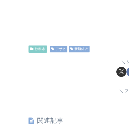
飲料水
アサヒ
新垣結衣
フ
関連記事