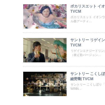
ポカリスエット イオ
TVCM
ポカリスエット イオン
ル曲アーティ...
サントリー リゲイ
TVCM
リゲインエナジードリン
（替え歌バージョン...
サントリー こくしぼ
綾野剛 TVCM
サントリー こくしぼり「し
WINN...