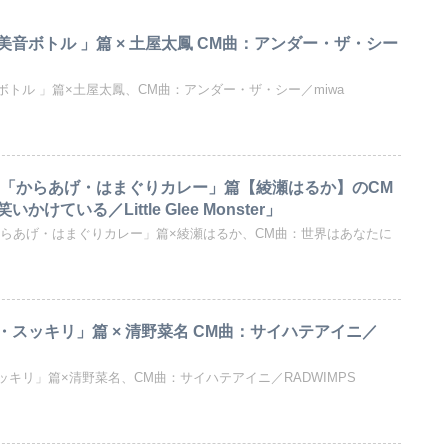
音ボトル 」篇 × 土屋太鳳 CM曲：アンダー・ザ・シー
トル 」篇×土屋太鳳、CM曲：アンダー・ザ・シー／miwa
ス「からあげ・はまぐりカレー」篇【綾瀬はるか】のCM
けている／Little Glee Monster」
からあげ・はまぐりカレー」篇×綾瀬はるか、CM曲：世界はあなたに
スッキリ」篇 × 清野菜名 CM曲：サイハテアイニ／
キリ」篇×清野菜名、CM曲：サイハテアイニ／RADWIMPS