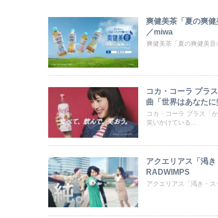
爽健美茶「夏の爽健美
／miwa
爽健美茶「夏の爽健美音ボ
コカ・コーラ プラ
曲「世界はあなたに笑いか
コカ・コーラ プラス「
笑いかけている...
アクエリアス「渇き・
RADWIMPS
アクエリアス「渇き・スッ