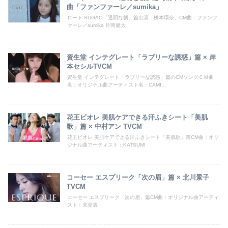
曲「ファンファーレ／sumika」
ロート SUGAO「透明な朝」篇出演：橋本環奈、CM曲：ファンフ
ァーレ／sumika 片岡健太
資生堂 インテグレート「ラブリーな誘惑」篇 × 岸
本セシルTVCM
資生堂 インテグレート「ラブリーな誘惑」篇のCMソングＣＭ曲
名：オリジナル曲アーティスト名：CAMI...
花王ビオレ 美肌ケアできる汗ふきシート「美肌
歌」篇 × 中村アン TVCM
花王ビオレ 美肌ケアできる汗ふきシート「美肌歌」篇CM曲：オリ
ジナル曲アーティスト：KATSUMI
コーセー エスプリーク「次の眉」篇 × 北川景子
TVCM
コーセー エスプリーク「次の眉」篇CM曲：オリジナル曲アーティ
スト：未発表