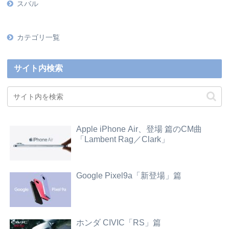
スバル
カテゴリ一覧
サイト内検索
Apple iPhone Air、登場 篇のCM曲
「Lambent Rag／Clark」
Google Pixel9a「新登場」篇
ホンダ CIVIC「RS」篇