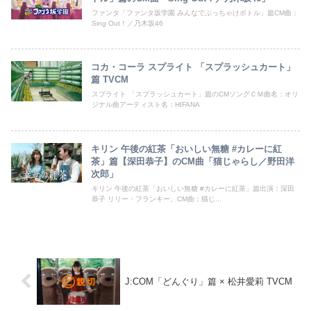
ファンタ「ファンタ坂学園 みんなでぶっちゃけボトル」篇CM曲：
Sing Out！／乃木坂46
コカ・コーラ スプライト 「スプラッシュカート」
篇 TVCM
スプライト 「スプラッシュカート」篇のCMソングＣＭ曲名：オリ
ジナル曲アーティスト名：HIFANA
キリン 午後の紅茶「おいしい無糖 #カレーに紅
茶」篇【深田恭子】のCM曲「猫じゃらし／野田洋
次郎」
キリン 午後の紅茶「おいしい無糖 #カレーに紅茶」篇出演：深田
恭子 リリー・フランキー、CM曲：猫じ...
J:COM「どんぐり」篇 × 松井愛莉 TVCM