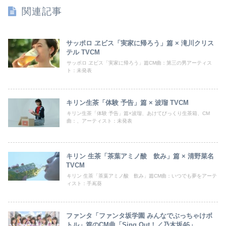
関連記事
サッポロ ヱビス「実家に帰ろう」篇 × 滝川クリス
テル TVCM
サッポロ ヱビス「実家に帰ろう」篇CM曲：第三の男アーティス
ト：未発表
キリン生茶「体験 予告」篇 × 波瑠 TVCM
キリン生茶「体験 予告」篇×波瑠、あけてびっくり生茶箱、CM
曲：、アーティスト：未発表
キリン 生茶「茶葉アミノ酸 飲み」篇 × 清野菜名
TVCM
キリン 生茶「茶葉アミノ酸 飲み」篇CM曲：いつでも夢をアーテ
ィスト：手嶌葵
ファンタ「ファンタ坂学園 みんなでぶっちゃけボ
トル」篇のCM曲「Sing Out！／乃木坂46」