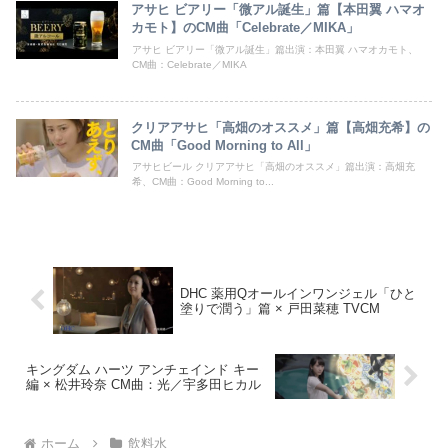
アサヒ ビアリー「微アル誕生」篇【本田翼 ハマオ
カモト】のCM曲「Celebrate／MIKA」
アサヒ ビアリー「微アル誕生」篇出演：本田翼 ハマオカモト、
CM曲：Celebrate／MIKA
クリアアサヒ「高畑のオススメ」篇【高畑充希】の
CM曲「Good Morning to All」
アサヒビール クリアアサヒ「高畑のオススメ」篇出演：高畑充
希、CM曲：Good Morning to...
DHC 薬用Qオールインワンジェル「ひと
塗りで潤う」篇 × 戸田菜穂 TVCM
キングダム ハーツ アンチェインド キー
編 × 松井玲奈 CM曲：光／宇多田ヒカル
ホーム
飲料水