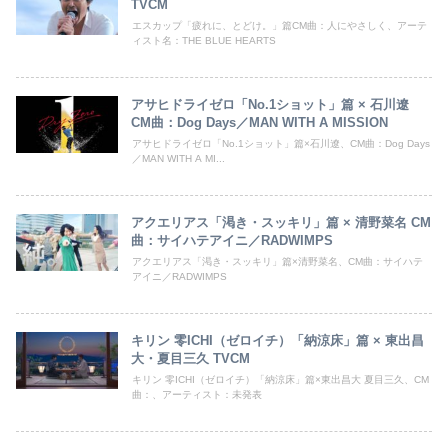
TVCM
エスカップ「疲れに、とどけ。」篇CM曲：人にやさしく、アーテ
ィスト名：THE BLUE HEARTS
アサヒドライゼロ「No.1ショット」篇 × 石川遼
CM曲：Dog Days／MAN WITH A MISSION
アサヒドライゼロ「No.1ショット」篇×石川遼、CM曲：Dog Days
／MAN WITH A MI...
アクエリアス「渇き・スッキリ」篇 × 清野菜名 CM
曲：サイハテアイニ／RADWIMPS
アクエリアス「渇き・スッキリ」篇×清野菜名、CM曲：サイハテ
アイニ／RADWIMPS
キリン 零ICHI（ゼロイチ）「納涼床」篇 × 東出昌
大・夏目三久 TVCM
キリン 零ICHI（ゼロイチ）「納涼床」篇×東出昌大 夏目三久、CM
曲：、アーティスト：未発表