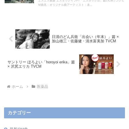
エスエス製薬 エスタックイブFT「エスタックル」篇のCMソングＣ
Ｍ曲名：オリジナル曲アーティスト：未...
日清のどん兵衛「出会い（年末）」篇 ×
加山雄三・佐藤健・清水富美加 TVCM
サントリー ほろよい「horoyoi erika」篇
× 沢尻エリカ TVCM
ホーム
医薬品
カテゴリー