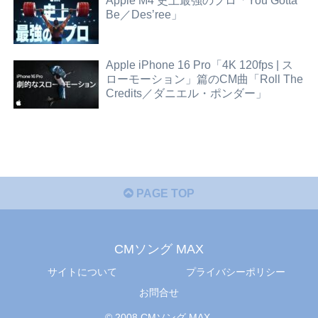
Apple M4 史上最強のプロ「You Gotta
Be／Des’ree」
Apple iPhone 16 Pro「4K 120fps | ス
ローモーション」篇のCM曲「Roll The
Credits／ダニエル・ポンダー」
PAGE TOP
CMソング MAX
サイトについて
プライバシーポリシー
お問合せ
© 2008 CMソング MAX.