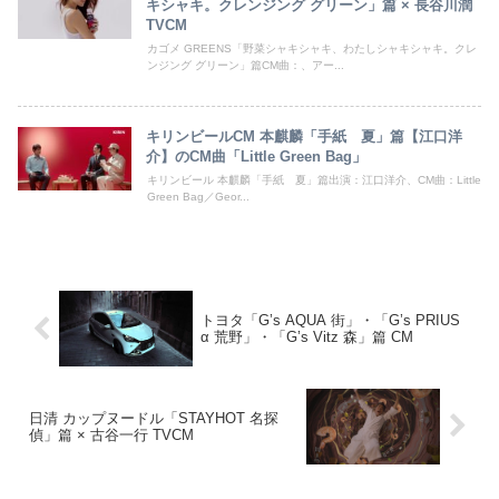
キシャキ。クレンジング グリーン」篇 × 長谷川潤
TVCM
カゴメ GREENS「野菜シャキシャキ、わたしシャキシャキ。クレ
ンジング グリーン」篇CM曲：、アー...
キリンビールCM 本麒麟「手紙 夏」篇【江口洋
介】のCM曲「Little Green Bag」
キリンビール 本麒麟「手紙 夏」篇出演：江口洋介、CM曲：Little
Green Bag／Geor...
トヨタ「G’s AQUA 街」・「G’s PRIUS
α 荒野」・「G’s Vitz 森」篇 CM
日清 カップヌードル「STAYHOT 名探
偵」篇 × 古谷一行 TVCM