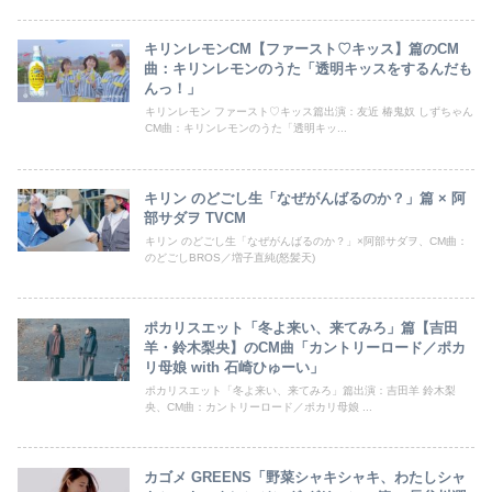
キリンレモンCM【ファースト♡キッス】篇のCM
曲：キリンレモンのうた「透明キッスをするんだも
んっ！」
キリンレモン ファースト♡キッス篇出演：友近 椿鬼奴 しずちゃん
CM曲：キリンレモンのうた「透明キッ...
キリン のどごし生「なぜがんばるのか？」篇 × 阿
部サダヲ TVCM
キリン のどごし生「なぜがんばるのか？」×阿部サダヲ、CM曲：
のどごしBROS／増子直純(怒髪天)
ポカリスエット「冬よ来い、来てみろ」篇【吉田
羊・鈴木梨央】のCM曲「カントリーロード／ポカ
リ母娘 with 石崎ひゅーい」
ポカリスエット「冬よ来い、来てみろ」篇出演：吉田羊 鈴木梨
央、CM曲：カントリーロード／ポカリ母娘 ...
カゴメ GREENS「野菜シャキシャキ、わたしシャ