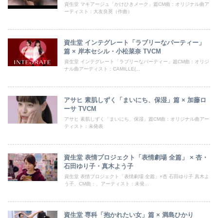
資生堂 マキアージュ「かけひきメーク」篇CM曲：オリジナル曲ア
ーティスト：大友良英（作曲）
資生堂 インテグレート「ラブリーなパーティー」
篇 × 岸本セシル・小松菜奈 TVCM
資生堂 インテグレート「ラブリーなパーティー」篇CM曲：オリジ
ナル曲アーティスト：CAMILLE(...
アサヒ 素肌しずく「まいにち、保湿」篇 × 加藤ロ
ーサ TVCM
アサヒ 素肌しずく「まいにち、保湿」篇CM曲：オリジナル曲アー
ティスト：未発表
資生堂 表情プロジェクト「表情劇場 全篇」 × 杏・
石田ゆり子・真木よう子
資生堂 表情プロジェクト「表情劇場 全篇」×杏 石田ゆり子 真木よ
う子、CM曲：、アーティスト：未発...
資生堂 専科「抱かれたい女」篇 × 満島ひかり