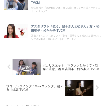
TVCM
資生堂 専科「抱かれたい女」篇 CM曲：オリジナル曲アーティス
ト：ハナレグミ
アスタリフト「歌う、聖子さんと松さん」篇 × 松
田聖子・松たか子 TVCM
富士フイルム アスタリフト「歌う、聖子さんと松さん」篇のCMソ
ングＣＭ曲名：赤いスイートピーアーティ...
ポカリスエット「マラソンとかけて・乾
燥に注意」篇 × 吉田羊・鈴木梨央 TVCM
ワコール ウイング「Missスレンダ」編 ×
市川紗椰 TVCM