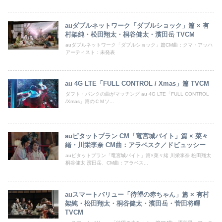
auダブルネットワーク「ダブルショック」篇 × 有
村架純・松田翔太・桐谷健太・濱田岳 TVCM
auダブルネットワーク「ダブルショック」篇CM曲：クマ・アッハ
アーティスト：未発表
au 4G LTE「FULL CONTROL / Xmas」篇 TVCM
ダフト・パンクの曲がマッチング au 4G LTE「FULL CONTROL
/Xmas」篇のＣＭソ...
auピタットプラン CM「竜宮城バイト」篇 × 菜々
緒・川栄李奈 CM曲：アラベスク／ドビュッシー
auピタットプラン「竜宮城バイト」篇×菜々緒 川栄李奈 松田翔太
桐谷健太 濱田岳、CM曲：アラベス...
auスマートバリュー「待望の赤ちゃん」篇 × 有村
架純・松田翔太・桐谷健太・濱田岳・菅田将暉
TVCM