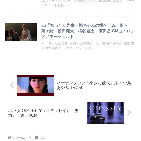
auスマートバリュー「待望の赤ちゃん」篇CM曲：洒落男、アーテ
ィスト：未発表
au「知ったか先生・桃ちゃんの桃ゲーム」篇 ×
菜々緒・松田翔太・桐谷健太・濱田岳 CM曲：ロン
ド／モーツァルト
au「知ったか先生・桃ちゃんの桃ゲーム」篇×菜々緒 松田翔太 桐
谷健太 濱田岳、CM曲：ロンド／モー...
ハーゲンダッツ「小さな儀式」篇 × 中条
あやみ TVCM
ホンダ ODYSSEY（オデッセイ）「美×
力。」篇 TVCM
ホーム
au