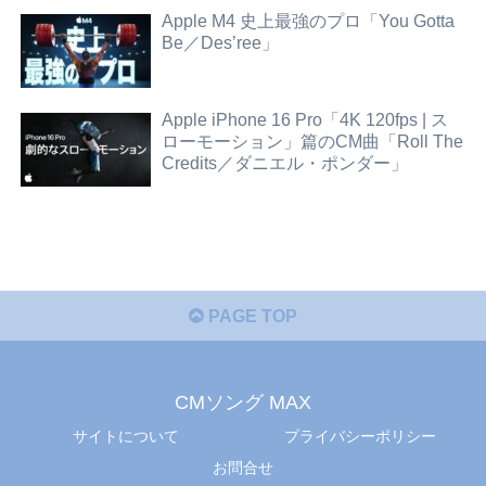
Apple M4 史上最強のプロ「You Gotta
Be／Des’ree」
Apple iPhone 16 Pro「4K 120fps | ス
ローモーション」篇のCM曲「Roll The
Credits／ダニエル・ポンダー」
PAGE TOP
CMソング MAX
サイトについて
プライバシーポリシー
お問合せ