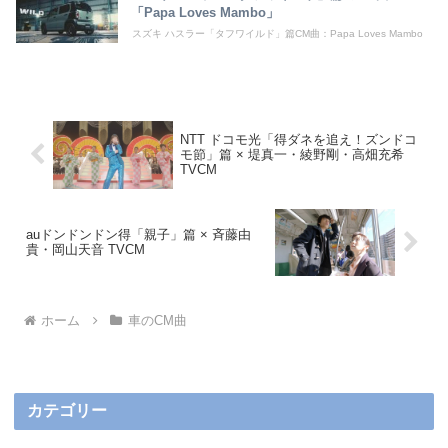
「Papa Loves Mambo」
スズキ ハスラー「タフワイルド」篇CM曲：Papa Loves Mambo
NTT ドコモ光「得ダネを追え！ズンドコ
モ節」篇 × 堤真一・綾野剛・高畑充希
TVCM
auドンドンドン得「親子」篇 × 斉藤由
貴・岡山天音 TVCM
ホーム
車のCM曲
カテゴリー