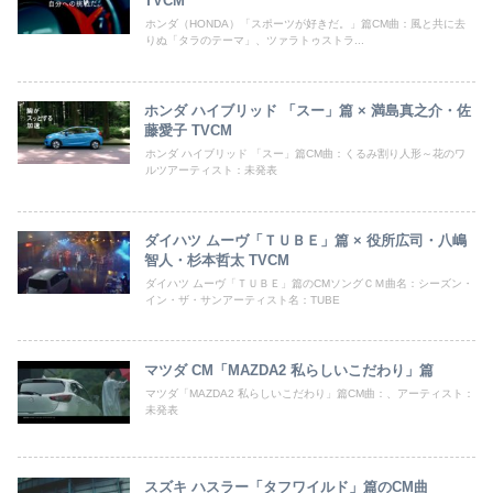
TVCM
ホンダ（HONDA）「スポーツが好きだ。」篇CM曲：風と共に去
りぬ「タラのテーマ」、ツァラトゥストラ...
ホンダ ハイブリッド 「スー」篇 × 満島真之介・佐
藤愛子 TVCM
ホンダ ハイブリッド 「スー」篇CM曲：くるみ割り人形～花のワ
ルツアーティスト：未発表
ダイハツ ムーヴ「ＴＵＢＥ」篇 × 役所広司・八嶋
智人・杉本哲太 TVCM
ダイハツ ムーヴ「ＴＵＢＥ」篇のCMソングＣＭ曲名：シーズン・
イン・ザ・サンアーティスト名：TUBE
マツダ CM「MAZDA2 私らしいこだわり」篇
マツダ「MAZDA2 私らしいこだわり」篇CM曲：、アーティスト：
未発表
スズキ ハスラー「タフワイルド」篇のCM曲