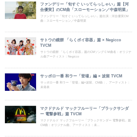
ファンデリー「旬すぐ いってらっしゃい」篇【河
合優実】のCM曲「スローモーション／中森明菜」
ファンデリー「旬すぐ いってらっしゃい」篇出演：河合優実CM
曲：スローモーション／中森明菜
サトウの鏡餅 「らくポイ容器」篇 × Negicco
TVCM
サトウの鏡餅 「らくポイ容器」篇のCMソングＣＭ曲名：オリジナ
ル曲アーティスト：Negicco
サッポロ一番 和ラー「登場」編 × 波留 TVCM
サッポロ一番 和ラー「登場」編×波留、CM曲：、アーティスト：
未発表
マクドナルド マックフルーリー「ブラックサンダ
ー 電撃参戦」篇 TVCM
マクドナルド マックフルーリー「ブラックサンダー 電撃参戦」篇
CM曲：オリジナル曲、アーティスト：未...