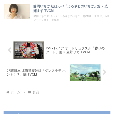
静岡いちご 紅ほっぺ「ふるさとのいちご」篇 × 広
瀬すず TVCM
静岡いちご 紅ほっぺ「ふるさとのいちご」篇CM曲：オリジナル曲
アーティスト：未発表
P&G レノア オードリュクスル「香りの
アート」篇 × 立野リカ TVCM
JR東日本 北海道新幹線「ダンス少年 ホ
ント！？」編 TVCM
ホーム
食品