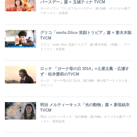
バースデー」篇 × 玉城ティナ TVCM
サーティワン「ワンダフルバースデー」篇CM曲：オリジナル曲ア
ーティスト：未発表
グリコ「smile.Glico 笑顔トリビア」篇 × 妻夫木聡
TVCM
グリコ「smile.Glico 笑顔トリビア」篇×妻夫木聡、CM曲：、アー
ティスト：未発表
ロッテ 「ガーナ母の日 2014」×土屋太鳳・広瀬す
ず・松井愛莉のTVCM
ロッテ 「ガーナ母の日 2014」篇CM曲：春の歌アーティスト名：
スピッツ
明治 メルティーキッス「光の動物」篇 × 新垣結衣
TVCM
明治 メルティーキッス「光の動物」篇CM曲：オリジナル曲アーテ
ィスト：新垣結衣