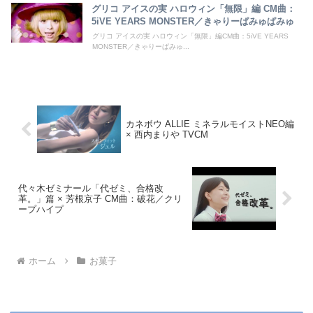
グリコ アイスの実 ハロウィン「無限」編 CM曲：
5iVE YEARS MONSTER／きゃりーぱみゅぱみゅ
グリコ アイスの実 ハロウィン「無限」編CM曲：5iVE YEARS
MONSTER／きゃりーぱみゅ...
カネボウ ALLIE ミネラルモイストNEO編
× 西内まりや TVCM
代々木ゼミナール「代ゼミ、合格改
革。」篇 × 芳根京子 CM曲：破花／クリ
ープハイプ
ホーム
お菓子