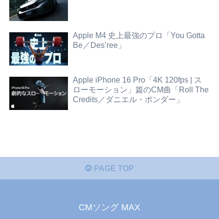
Apple M4 史上最強のプロ「You Gotta
Be／Des’ree」
Apple iPhone 16 Pro「4K 120fps | ス
ローモーション」篇のCM曲「Roll The
Credits／ダニエル・ポンダー」
PAGE TOP
CMソング MAX