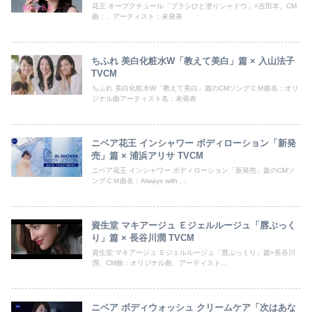
花王 オーブクチュール「ブラシひと塗りシャドウ」×吉田羊、CM
曲：、アーティスト：未発表
ちふれ 美白化粧水W「教えて美白」篇 × 入山法子
TVCM
ちふれ 美白化粧水W「教えて美白」篇のCMソングＣＭ曲名：オリ
ジナル曲アーティスト名：未発表
ニベア花王 インシャワー ボディローション「新発
売」篇 × 浦浜アリサ TVCM
ニベア花王 インシャワー ボディローション「新発売」篇のCMソ
ングＣＭ曲名：Always with ...
資生堂 マキアージュ Ｅジェルルージュ「唇ぷっく
り」篇 × 長谷川潤 TVCM
資生堂 マキアージュ Ｅジェルルージュ「唇ぷっくり」篇×長谷川
潤、CM曲：オリジナル曲、アーティスト...
ニベア ボディウォッシュ クリームケア「次はあな