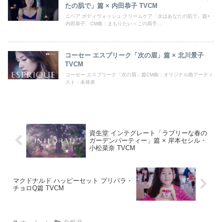
たの肌で」篇 × 内田恭子 TVCM
ニベア ボディウォッシュ クリームケア「次はあなたの肌で」篇×
内田恭子、CM曲：まもりたい～この両手...
コーセー エスプリーク「次の眉」篇 × 北川景子
TVCM
コーセー エスプリーク「次の眉」篇CM曲：オリジナル曲アーティ
スト：未発表
資生堂 インテグレート「ラブリーな春の
ガーデンパーティー」篇 × 岸本セシル・
小松菜奈 TVCM
マクドナルド ハッピーセット プリパラ・
チョロQ篇 TVCM