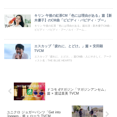
キリン 午後の紅茶CM「色には理由がある」篇【新
木優子】のCM曲「ビビディ・バビディ・ブー」
キリン 午後の紅茶「色には理由がある」篇出演：新木優子CM曲：
ビビディ・バビディ・ブー／ルイ・アーム...
エスカップ「疲れに、とどけ。」篇 × 安田顕
TVCM
エスカップ「疲れに、とどけ。」篇CM曲：人にやさしく、アーテ
ィスト名：THE BLUE HEARTS
ドコモ dマガジン「マガジンアンセム」
篇 × 渡辺直美 TVCM
ユニクロ ジョガーパンツ「Get into
Joggers」篇 × ローラ TVCM