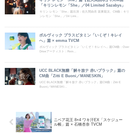
「キリンレモン「She」／04 Limited Sazabys」
キリン レモン「She」篇出演：佐久間由衣 坂東龍汰、CM曲：キリ
ンレモン「She」／04 Limi...
ボルヴィック プラスビタミン「いくぞ！キレイ
へ」篇 × emma TVCM
ボルヴィック プラスビタミン「いくぞ！キレイへ」篇CM曲：Over
Driveアーティスト：Rein...
UCC BLACK無糖「解キ放テ 赤いブラック」篇の
CM曲「Zitti E Buoni／MANESKIN」
UCC BLACK無糖「解キ放テ 赤いブラック」篇CM曲：Zitti E
Buoni／MANESKI...
ニベア花王 8×4 ワキ汗EX「スケジュー
ル帳」篇 × 石橋杏奈 TVCM