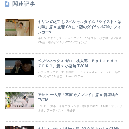
関連記事
キリン のどごしスペシャルタイム「ツイスト・は
な唄」篇 × 波瑠 CM曲：恋のダイヤル6700／フィ
ンガー5
キリン のどごしスペシャルタイム「ツイスト・はな唄」篇×波瑠、
CM曲：恋のダイヤル6700／フィンガ...
ペプシネックス ゼロ「桃太郎「Ｅｐｉｓｏｄｅ．
ＺＥＲＯ」篇 × 小栗旬 TVCM
ペプシネックス ゼロ 桃太郎「Ｅｐｉｓｏｄｅ．ＺＥＲＯ」篇の
CMソングＣＭ曲名：Same Ol’アー...
アサヒ 十六茶「草原でブレンド」篇 × 新垣結衣
TVCM
アサヒ 十六茶「草原でブレンド」篇×新垣結衣、CM曲：オリジナ
ル曲、アーティスト：未発表
キリン レモン「She」篇【佐久間由衣】のCM曲