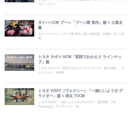
スト：イエス
ダイハツCM ブーン「ブーン隊 室内」篇 × 土屋太
鳳
ダイハツ ブーン「ブーン隊 室内」篇×土屋太鳳、CM曲：ダンス天
国
トヨタ サポトヨCM「笑顔でおかえり ラインナッ
プ」篇
トヨタ サポトヨ「笑顔でおかえり ラインナップ」篇×CM曲：、ア
ーティスト：未発表
トヨタ VOXY（ヴォクシー）「一緒にいようぜ グ
ライダー」篇 × 瑛太 TVCM
トヨタ VOXY「一緒にいようぜ グライダー」篇CM曲：The
Passenger、アーティスト：未...