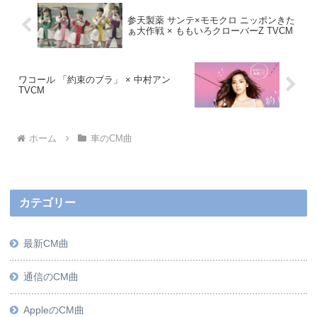
参天製薬 サンテ×モモクロ ニッポンきた
ぁ大作戦 × ももいろクローバーZ TVCM
ワコール 「約束のブラ」 × 中村アン
TVCM
ホーム
車のCM曲
カテゴリー
最新CM曲
通信のCM曲
AppleのCM曲