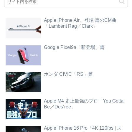
Apple iPhone Air、登場 篇のCM曲
「Lambent Rag／Clark」
Google Pixel9a「新登場」篇
ホンダ CIVIC「RS」篇
Apple M4 史上最強のプロ「You Gotta
Be／Des’ree」
Apple iPhone 16 Pro「4K 120fps | ス