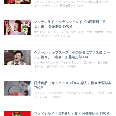
ローソン クリスマスチキン「チキンえらべる」編 CM曲：ジング
ルベルアーティスト：柳葉敏郎・ベッキー
マンナンライフ クラッシュタイプの蒟蒻畑「男
女」篇 × 斎藤夏美 TVCM
マンナンライフ クラッシュタイプの蒟蒻畑「男女」篇CM曲：オリ
ジナル曲アーティスト：未発表
クノール カップスープ「その朝食にプラス温 コー
ン」篇 × 川口春奈・加藤清史郎 CM
クノール カップスープ「その朝食にプラス温 コーン」篇 CM曲：
オリジナル曲アーティスト：未発表
日清食品 チキンラーメン｢冬の恋人」篇 × 新垣結衣
TVCM
チキンラーメン｢冬の恋人」篇のCMソングＣＭ曲名：オリジナル曲
アーティスト：未発表
マクドナルド「ポテ撮り」篇 × 阿知波妃皇 TVCM