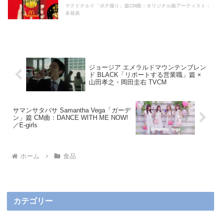
マクドナルド「ポテ撮り」篇CM曲：オリジナル曲アーティスト：
未発表
ジョージア エメラルドマウンテンブレン
ド BLACK「リポートする営業職」篇 ×
山田孝之・岡田圭右 TVCM
サマンサタバサ Samantha Vega「ガーデ
ン」篇 CM曲：DANCE WITH ME NOW!
／E-girls
ホーム
食品
カテゴリー