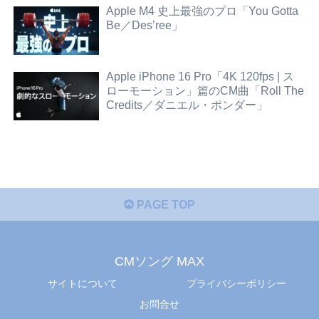
Apple M4 史上最強のプロ「You Gotta
Be／Des’ree」
Apple iPhone 16 Pro「4K 120fps | ス
ローモーション」篇のCM曲「Roll The
Credits／ダニエル・ポンダー」
PAGE TOP
CMソング MAX
サイトについて
プライバシーポリシー
お問合せ