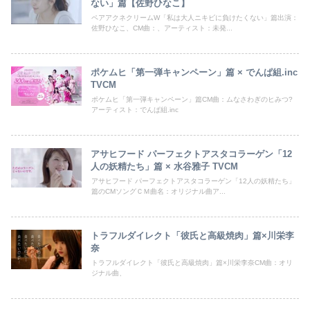
ない」篇【佐野ひなこ】
ペアアクネクリームW「私は大人ニキビに負けたくない」篇出演：
佐野ひなこ、CM曲：、アーティスト：未発...
ポケムヒ「第一弾キャンペーン」篇 × でんぱ組.inc
TVCM
ポケムヒ「第一弾キャンペーン」篇CM曲：ムなさわぎのヒみつ?
アーティスト：でんぱ組.inc
アサヒフード パーフェクトアスタコラーゲン「12
人の妖精たち」篇 × 水谷雅子 TVCM
アサヒフード パーフェクトアスタコラーゲン「12人の妖精たち」
篇のCMソングＣＭ曲名：オリジナル曲ア...
トラフルダイレクト「彼氏と高級焼肉」篇×川栄李
奈
トラフルダイレクト「彼氏と高級焼肉」篇×川栄李奈CM曲：オリ
ジナル曲、