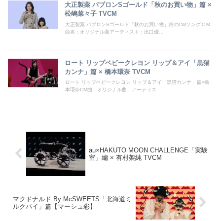
大正製薬 パブロンSゴールド「秋のお買い物」篇 ×
松嶋菜々子 TVCM
大正製薬 パブロンSゴールド「秋のお買い物」篇のCMソングＣＭ
曲名：オリジナル曲アーティスト：出口優...
ロート リップベビークレヨン リップ＆アイ「黒猫
カンナ」篇 × 橋本環奈 TVCM
ロート リップベビークレヨン リップ＆アイ「黒猫カンナ」篇×橋
本環奈CM曲：オリジナル曲、アーティス...
au×HAKUTO MOON CHALLENGE「実験
室」編 × 有村架純 TVCM
マクドナルド By McSWEETS「北海道ミ
ルクパイ」篇【マーシュ彩】