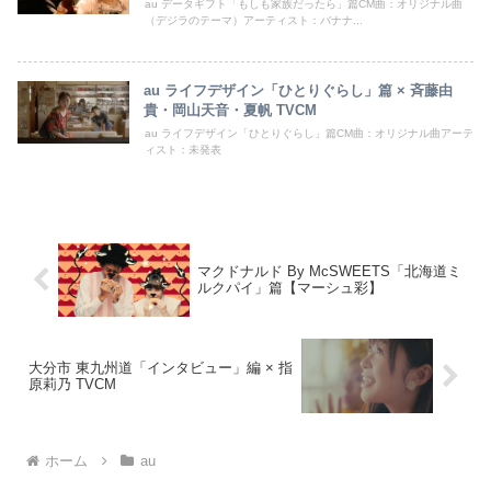
au データギフト「もしも家族だったら」篇CM曲：オリジナル曲
（デジラのテーマ）アーティスト：バナナ...
au ライフデザイン「ひとりぐらし」篇 × 斉藤由
貴・岡山天音・夏帆 TVCM
au ライフデザイン「ひとりぐらし」篇CM曲：オリジナル曲アーテ
ィスト：未発表
マクドナルド By McSWEETS「北海道ミ
ルクパイ」篇【マーシュ彩】
大分市 東九州道「インタビュー」編 × 指
原莉乃 TVCM
ホーム
au