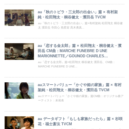
au「秋のトビラ・三太郎の出会い」篇 × 有村架
純・松田翔太・桐谷健太・濱田岳 TVCM
au「秋のトビラ・三太郎の出会い」篇×有村架純 松田翔太 桐谷健
太 濱田岳 寺田心 燕星宙 髙木勇真...
au「恋する金太郎」篇 × 松田翔太・桐谷健太・濱
田岳 CM曲：MARCHE FUNEBRE D UNE
MARIONNETTE／GOUNOD CHARLES
FRANCOIS
au「恋する金太郎」篇×松田翔太 桐谷健太 濱田岳、CM曲：
MARCHE FUNEBRE D UNE...
auスマートバリュー「かぐや姫の家族」篇 × 有村
架純・松田翔太・桐谷健太・濱田岳 TVCM
auスマートバリュー「かぐや姫の家族」篇CM曲：オリジナル曲ア
ーティスト：未発表
au データギフト「もしも家族だったら」篇 × 杉咲
花・福士蒼汰 TVCM