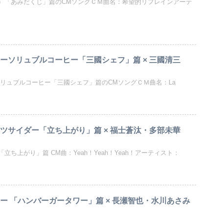
A）「あみだくじ」篇のCMソングＣＭ曲名：希望的リフレインアーテ
ラーソリュブルコーヒー「三國シェフ」篇 × 三國清三
ソリュブルコーヒー「三國シェフ」篇のCMソングＣＭ曲名：La
ーツサイダー「立ち上がり」篇 × 福士蒼汰・多部未華
ち上がり」篇 CM曲：Yeah！Yeah！Yeah！アーティスト：
バーガータワー」篇 × 長瀬智也・水川あさみ