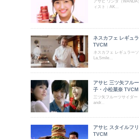
アサヒ ワンダ（WAND
ィスト：AK...
ネスカフェ レギュ
TVCM
ネスカフェ レギュラー
La,Smile...
アサヒ 三ツ矢フル
子・小松菜奈 TVCM
三ツ矢フルーツサイダー「立
andr...
アサヒ スタイルフリー 「ハン
TVCM