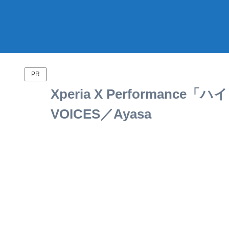
PR
Xperia X Performan
VOICES／Ayasa