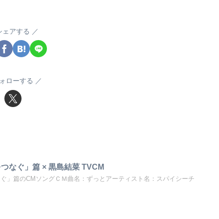
シェアする
ォローする
をつなぐ」篇 × 黒島結菜 TVCM
つなぐ」篇のCMソングＣＭ曲名：ずっとアーティスト名：スパイシーチ