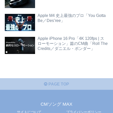
Apple M4 史上最強のプロ「You Gotta
Be／Des’ree」
Apple iPhone 16 Pro「4K 120fps | ス
ローモーション」篇のCM曲「Roll The
Credits／ダニエル・ポンダー」
PAGE TOP
CMソング MAX
サイトについて
プライバシーポリシー