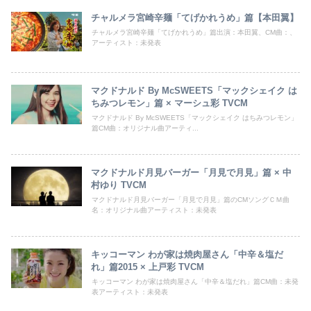
チャルメラ宮崎辛麺「てげかれうめ」篇【本田翼】
チャルメラ宮崎辛麺「てげかれうめ」篇出演：本田翼、CM曲：、
アーティスト：未発表
マクドナルド By McSWEETS「マックシェイク は
ちみつレモン」篇 × マーシュ彩 TVCM
マクドナルド By McSWEETS「マックシェイク はちみつレモン」
篇CM曲：オリジナル曲アーティ...
マクドナルド月見バーガー「月見で月見」篇 × 中
村ゆり TVCM
マクドナルド月見バーガー「月見で月見」篇のCMソングＣＭ曲
名：オリジナル曲アーティスト：未発表
キッコーマン わが家は焼肉屋さん「中辛＆塩だ
れ」篇2015 × 上戸彩 TVCM
キッコーマン わが家は焼肉屋さん「中辛＆塩だれ」篇CM曲：未発
表アーティスト：未発表