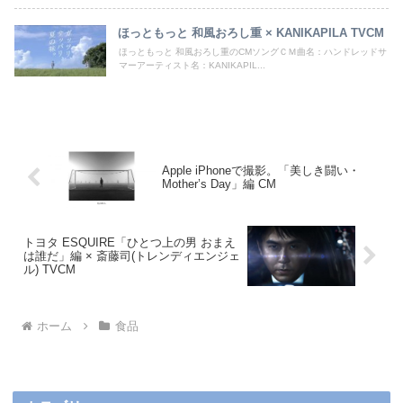
ほっともっと 和風おろし重 × KANIKAPILA TVCM
ほっともっと 和風おろし重のCMソングＣＭ曲名：ハンドレッドサ
マーアーティスト名：KANIKAPIL...
Apple iPhoneで撮影。「美しき闘い・
Mother’s Day」編 CM
トヨタ ESQUIRE「ひとつ上の男 おまえ
は誰だ」編 × 斎藤司(トレンディエンジェ
ル) TVCM
ホーム
食品