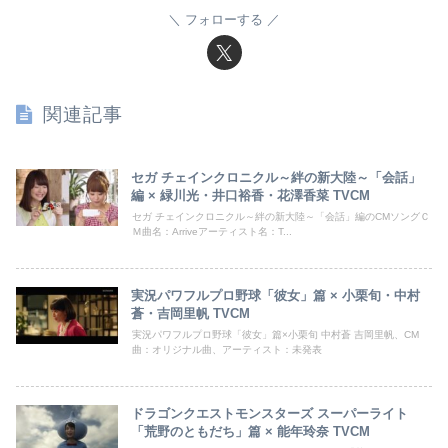
フォローする
関連記事
セガ チェインクロニクル～絆の新大陸～「会話」
編 × 緑川光・井口裕香・花澤香菜 TVCM
セガ チェインクロニクル～絆の新大陸～「会話」編のCMソングＣ
Ｍ曲名：Arriveアーティスト名：T...
実況パワフルプロ野球「彼女」篇 × 小栗旬・中村
蒼・吉岡里帆 TVCM
実況パワフルプロ野球「彼女」篇×小栗旬 中村蒼 吉岡里帆、CM
曲：オリジナル曲、アーティスト：未発表
ドラゴンクエストモンスターズ スーパーライト
「荒野のともだち」篇 × 能年玲奈 TVCM