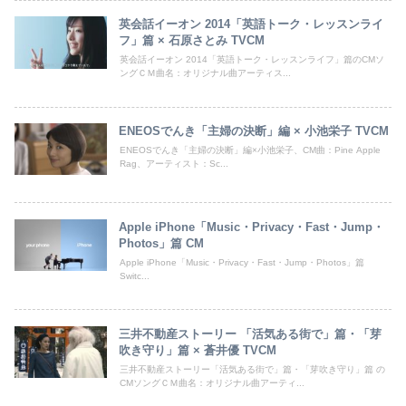
英会話イーオン 2014「英語トーク・レッスンライ
フ」篇 × 石原さとみ TVCM
英会話イーオン 2014「英語トーク・レッスンライフ」篇のCMソ
ングＣＭ曲名：オリジナル曲アーティス...
ENEOSでんき「主婦の決断」編 × 小池栄子 TVCM
ENEOSでんき「主婦の決断」編×小池栄子、CM曲：Pine Apple
Rag、アーティスト：Sc...
Apple iPhone「Music・Privacy・Fast・Jump・
Photos」篇 CM
Apple iPhone「Music・Privacy・Fast・Jump・Photos」篇
Switc...
三井不動産ストーリー 「活気ある街で」篇・「芽
吹き守り」篇 × 蒼井優 TVCM
三井不動産ストーリー「活気ある街で」篇・「芽吹き守り」篇 の
CMソングＣＭ曲名：オリジナル曲アーティ...