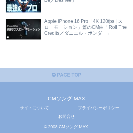
Be／Des’ree」
Apple iPhone 16 Pro「4K 120fps | ス
ローモーション」篇のCM曲「Roll The
Credits／ダニエル・ポンダー」
PAGE TOP
CMソング MAX
サイトについて
プライバシーポリシー
お問合せ
© 2008 CMソング MAX.