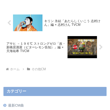
キリン 氷結「あたらしくいこう 志村け
ん」編 × 志村けん TVCM
アサヒ －１９６℃ ストロングゼロ「改・
新橋居酒屋（ビターレモン告知）」編 ×
天海祐希 TVCM
ホーム
その他CM
カテゴリー
最新CM曲