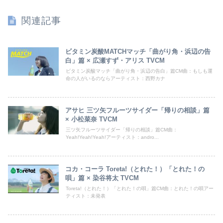
関連記事
ビタミン炭酸MATCHマッチ「曲がり角・浜辺の告
白」篇 × 広瀬すず・アリス TVCM
ビタミン炭酸マッチ「曲がり角・浜辺の告白」篇CM曲：もしも運
命の人がいるのならアーティスト：西野カナ
アサヒ 三ツ矢フルーツサイダー「帰りの相談」篇
× 小松菜奈 TVCM
三ツ矢フルーツサイダー「帰りの相談」篇CM曲：
Yeah!Yeah!Yeah!アーティスト：andro...
コカ・コーラ Toreta!（とれた！）「とれた！の
唄」篇 × 染谷将太 TVCM
Toreta!（とれた！）「とれた！の唄」篇CM曲：とれた！の唄アー
ティスト：未発表