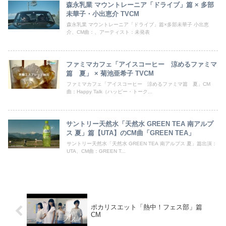
森永乳業 マウントレーニア「ドライブ」篇 × 多部
未華子・小出恵介 TVCM
森永乳業 マウントレーニア「ドライブ」篇×多部未華子 小出恵
介、CM曲：、アーティスト：未発表
ファミマカフェ「アイスコーヒー 涼めるファミマ
篇 夏」 × 菊池亜希子 TVCM
ファミマカフェ「アイスコーヒー 涼めるファミマ篇 夏」CM
曲：Happy Talk（ハッピー・トーク...
サントリー天然水「天然水 GREEN TEA 南アルプ
ス 夏」篇【UTA】のCM曲「GREEN TEA」
サントリー天然水「天然水 GREEN TEA 南アルプス 夏」篇出演：
UTA、CM曲：GREEN T...
ポカリスエット「熱中！フェス部」篇
CM