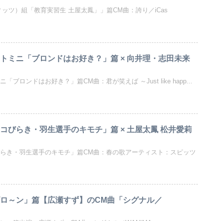
s（フィッツ）組「教育実習生 土屋太鳳」」篇CM曲：誇り／iCas
ートミニ「ブロンドはお好き？」篇 × 向井理・志田未来
ブロンドはお好き？」篇CM曲：君が笑えば ～Just like happ...
コびらき・羽生選手のキモチ」篇 × 土屋太鳳 松井愛莉
びらき・羽生選手のキモチ」篇CM曲：春の歌アーティスト：スピッツ
ゴロ～ン」篇【広瀬すず】のCM曲「シグナル／