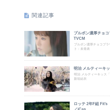
関連記事
ブルボン濃厚チョコ
TVCM
ブルボン濃厚チョコブラ
ト：未発表
明治 メルティーキッ
明治 メルティーキッス
新垣結衣
ロッテ 2年F組 Fi
／iCas