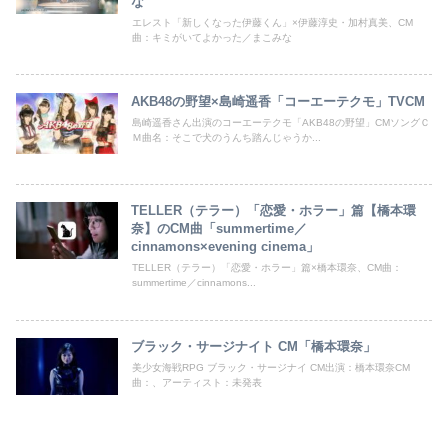
な
エレスト「新しくなった伊藤くん」×伊藤淳史・加村真美、CM
曲：キミがいてよかった／まこみな
AKB48の野望×島崎遥香「コーエーテクモ」TVCM
島崎遥香さん出演のコーエーテクモ「AKB48の野望」CMソングＣ
Ｍ曲名：そこで犬のうんち踏んじゃうか...
TELLER（テラー）「恋愛・ホラー」篇【橋本環
奈】のCM曲「summertime／
cinnamons×evening cinema」
TELLER（テラー）「恋愛・ホラー」篇×橋本環奈、CM曲：
summertime／cinnamons...
ブラック・サージナイト CM「橋本環奈」
美少女海戦RPG ブラック・サージナイ CM出演：橋本環奈CM
曲：、アーティスト：未発表