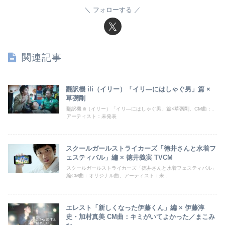
フォローする
関連記事
翻訳機 ili（イリー）「イリ―にはしゃぐ男」篇 ×
草彅剛
翻訳機 ili（イリー）「イリ―にはしゃぐ男」篇×草彅剛、CM曲：、
アーティスト：未発表
スクールガールストライカーズ「徳井さんと水着フ
ェスティバル」編 × 徳井義実 TVCM
スクールガールストライカーズ「徳井さんと水着フェスティバル」
編CM曲：オリジナル曲、アーティスト：未...
エレスト「新しくなった伊藤くん」編 × 伊藤淳
史・加村真美 CM曲：キミがいてよかった／まこみ