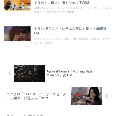
てきた！」篇 × 山瀬ミシェル TVCM
AGF マキシム トリプレッソ ボトルコーヒー「トリプレッソがやっ
てきた！」篇のCMソングＣＭ曲名：...
キリン 皮ごこち「いろんな夜に」篇 × 小嶋陽菜
CM
キリン 皮ごこち「いろんな夜に」篇×小嶋陽菜、CM曲：、アーテ
ィスト：未発表
Apple iPhone 7「Morning Ride・
Midnight」篇 CM
ユニクロ「KNIT オーバーサイズセータ
ー」編 × 二階堂ふみ TVCM