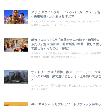
アサヒ スタイルフリー 「ハンバーガータワー」篇
× 長瀬智也・水川あさみ TVCM
アサヒ スタイルフリー 「ハンバーガータワー」篇のCMソングＣ
Ｍ曲名：Daylight（デイライト）...
ポカリスエットCM「楽器やさんの前で・練習中の
ふたり」篇 × 吉田羊・鈴木梨央 CM曲：愛して愛し
て愛しちゃったのよ（替歌）
ポカリスエット「楽器やさんの前で・練習中のふたり」篇×吉田羊
鈴木梨央、CM曲：愛して愛して愛しちゃ...
サントリー ボス「昭和」篇 × トミー・リー・ジョ
ーンズ CM曲：夢で逢いましょう・上を向いて歩こ
う
サントリー ボス「昭和」篇CM曲：夢で逢いましょう・上を向いて
歩こう／坂本九
AGF マキシム トリプレッソ「トリプレッソがやっ