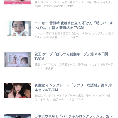
花王 プリマヴィスタ「毛穴・色ムラカバー下地」篇×石原さとみ、
CM曲：KNOCKKNOCK！／DRE...
コーセー 雪肌精 化粧水仕立て 石けん「明るい、す
っぴん。」篇 × 新垣結衣 TVCM
コーセー 雪肌精 化粧水仕立て 石けん「明るい、すっぴん。」篇の
CMソングＣＭ曲名：オリジナル曲アー...
花王 ケープ「ぱっつん前髪キープ」篇 × 本田翼
TVCM
花王 ケープ「ぱっつん前髪キープ」篇CM曲：オリジナル曲アーテ
ィスト：未発表
資生堂 インテグレート「ラブリーな誘惑」篇 × 岸
本セシルTVCM
資生堂 インテグレート「ラブリーな誘惑」篇のCMソングＣＭ曲
名：オリジナル曲アーティスト名：CAMI...
カネボウ KATE「バーチャルロングラッシュ」篇 ×