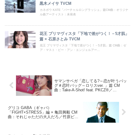
黒木メイサ TVCM
カネボウ KATE「バーチャルロングラッシュ」篇CM曲：オリジナ
ル曲アーティスト：未発表
花王 プリマヴィスタ「下地で差がつく！－5才肌」
篇 × 石原さとみ TVCM
花王 プリマヴィスタ「下地で差がつく！－5才肌」篇 CM曲：ゼ
ア・マスト・ビー・アン・エンジェルアー...
サマンサベガ「恋してる?～恋が叶うバッ
グ＃恋叶バッグ～ロリスver. 」篇 CM
曲：Take-A-Shot! feat. PKCZ®／
ShuuKaRen
グリコ GABA（ギャバ）
「FIGHT×STRESS」編 × 亀田興毅 CM
曲：それじゃただの大人だろ／竹原ピス
トル