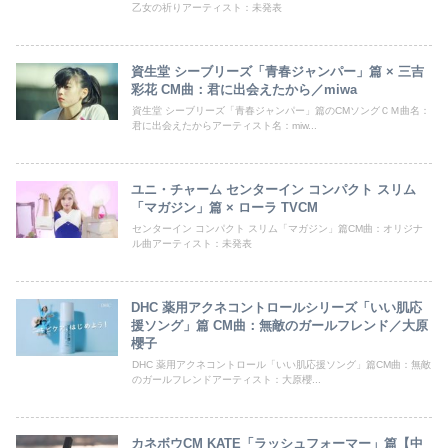
乙女の祈りアーティスト：未発表
資生堂 シーブリーズ「青春ジャンパー」篇 × 三吉
彩花 CM曲：君に出会えたから／miwa
資生堂 シーブリーズ「青春ジャンパー」篇のCMソングＣＭ曲名：
君に出会えたからアーティスト名：miw...
ユニ・チャーム センターイン コンパクト スリム
「マガジン」篇 × ローラ TVCM
センターイン コンパクト スリム「マガジン」篇CM曲：オリジナ
ル曲アーティスト：未発表
DHC 薬用アクネコントロールシリーズ「いい肌応
援ソング」篇 CM曲：無敵のガールフレンド／大原
櫻子
DHC 薬用アクネコントロール「いい肌応援ソング」篇CM曲：無敵
のガールフレンドアーティスト：大原櫻...
カネボウCM KATE「ラッシュフォーマー」篇【中