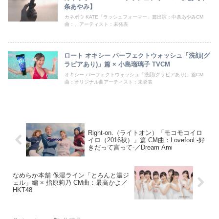
条あやみ】
カネボウ KATE「ラッシュフォーマー」篇出演：中条あやみCM
曲：、アーティスト：未発表
ロート オキシー パーフェクトウォッシュ「洗顔(グ
ラビアあり)」篇 × 小島瑠璃子 TVCM
オキシー パーフェクトウォッシュ「洗顔(グラビアあり)」篇CM
曲：オリジナル曲アーティスト：未発表
Right-on.（ライトオン）「モコモコイロ
イロ（2016秋）」篇 CM曲：Lovefool -好
きだって言って-／Dream Ami
なめらか本舗 保湿ライン「とろんと濃ジ
ェル」編 × 指原莉乃 CM曲：最高かよ／
HKT48