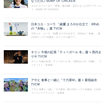
なった日／BUMP OF CHICKEN
カルピスウォーター「登場」篇CM曲：宝石になった日アーティス
ト：BUMP OF CHICKEN
日本コカ・コーラ 「綾鷹 まろやか仕立て 8年め
の『本物』」篇 TVCM
日本コカ・コーラ 「綾鷹 まろやか仕立て 8年めの『本物』」篇
のCMソングＣＭ曲名：オリジナル曲アー...
キリン 午後の紅茶「ティーガール 冬」篇 × 西内ま
りや TVCM
キリン 午後の紅茶「ティーガール 冬」×西内まりや、CM曲：、ア
ーティスト：未発表
アサヒ 食事と一緒に「十六茶W」篇 × 新垣結衣
TVCM
アサヒ 食事と一緒に「十六茶W」篇のCMソングＣＭ曲名：LOVE
マシーンアーティスト：未発表