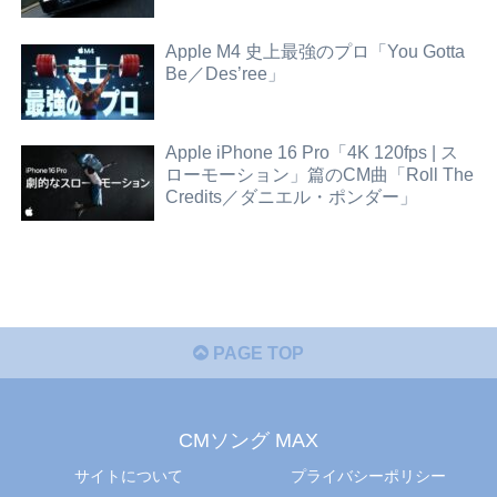
Apple M4 史上最強のプロ「You Gotta
Be／Des’ree」
Apple iPhone 16 Pro「4K 120fps | ス
ローモーション」篇のCM曲「Roll The
Credits／ダニエル・ポンダー」
PAGE TOP
CMソング MAX
サイトについて
プライバシーポリシー