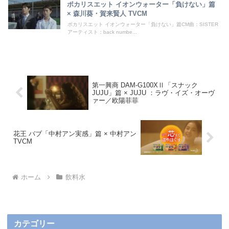
ポカリスエット イオンウォーター「負けない」篇
× 森川葵・賀来賢人 TVCM
ポカリスエット イオンウォーター「負けない」篇CM曲：SISTER
アーティスト：back numbe...
第一興商 DAM-G100XⅡ「スナック
JUJU」篇 × JUJU ：ラヴ・イズ・オーヴ
ァー／欧陽菲菲
花王 バブ「中村アン実感」篇 × 中村アン
TVCM
ホーム
飲料水
カテゴリー