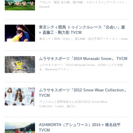
アキレス「瞬足 足の裏」篇CM曲：スタートラインアーティスト：
Dream5
東京シティ競馬 トゥインクルレース「出会い」篇
× 斎藤工・剛力彩 TVCM
東京シティ競馬「出会い」篇CM曲：恋の予感アーティスト：miwa
ムラサキスポーツ「2014 Murasaki Snow」 TVCM
ムラサキスポーツ「2014 Murasaki Snow」のCMソングＣＭ曲
名：Madnessアーティ...
ムラサキスポーツ「2012 Snow Wear Collection」
TVCM
アリメさんと星野加奈さん出演の2012 Snow Wear
Collection「Ladys」篇のC...
ASHWORTH（アシュワース）2014 × 椎名桔平
TVCM