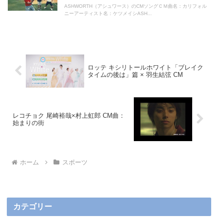
ASHWORTH（アシュワース）のCMソングＣＭ曲名：カリフォル
ニーアーティスト名：ケツメイシASH...
ロッテ キシリトールホワイト「ブレイク
タイムの後は」篇 × 羽生結弦 CM
レコチョク 尾崎裕哉×村上虹郎 CM曲：
始まりの街
ホーム
スポーツ
カテゴリー