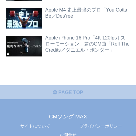
Apple M4 史上最強のプロ「You Gotta
Be／Des’ree」
Apple iPhone 16 Pro「4K 120fps | ス
ローモーション」篇のCM曲「Roll The
Credits／ダニエル・ポンダー」
PAGE TOP
CMソング MAX
サイトについて
プライバシーポリシー
お問合せ