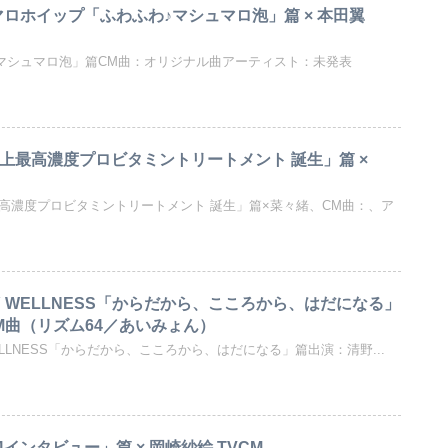
マロホイップ「ふわふわ♪マシュマロ泡」篇 × 本田翼
♪マシュマロ泡」篇CM曲：オリジナル曲アーティスト：未発表
上最高濃度プロビタミントリートメント 誕生」篇 ×
最高濃度プロビタミントリートメント 誕生」篇×菜々緒、CM曲：、ア
AUTY WELLNESS「からだから、こころから、はだになる」
M曲（リズム64／あいみょん）
Y WELLNESS「からだから、こころから、はだになる」篇出演：清野...
4インタビュー」篇 × 岡崎紗絵 TVCM