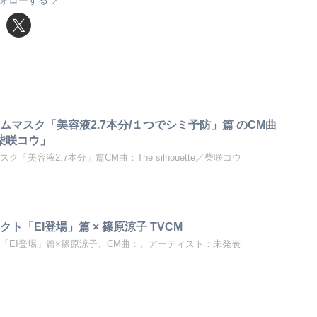
ムマスク「美容液2.7本分/１つでシミ予防」篇 のCM曲
e／柴咲コウ」
「美容液2.7本分」篇CM曲：The silhouette／柴咲コウ
ト「EI登場」篇 × 篠原涼子 TVCM
「EI登場」篇×篠原涼子、CM曲：、アーティスト：未発表