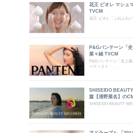
花王 ビオレ マシュ
TVCM
花王 ビオレ「ふわふわ
P&Gパンテーン「史
菜々緒 TVCM
P&Gパンテーン「史上
ーティスト：...
SHISEIDO BE
篇【清野菜名】のC
SHISEIDO BEAUT
アドラーブル 「201