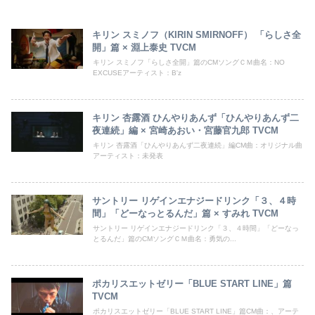
キリン スミノフ（KIRIN SMIRNOFF） 「らしさ全
開」篇 × 淵上泰史 TVCM
キリン スミノフ「らしさ全開」篇のCMソングＣＭ曲名：NO
EXCUSEアーティスト：B'z
キリン 杏露酒 ひんやりあんず「ひんやりあんず二
夜連続」編 × 宮崎あおい・宮藤官九郎 TVCM
キリン 杏露酒「ひんやりあんず二夜連続」編CM曲：オリジナル曲
アーティスト：未発表
サントリー リゲインエナジードリンク「３、４時
間」「どーなっとるんだ」篇 × すみれ TVCM
サントリー リゲインエナジードリンク「３、４時間」「どーなっ
とるんだ」篇のCMソングＣＭ曲名：勇気の...
ポカリスエットゼリー「BLUE START LINE」篇
TVCM
ポカリスエットゼリー「BLUE START LINE」篇CM曲：、アーテ