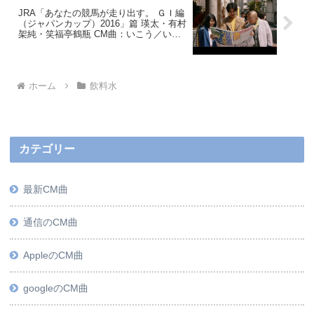
JRA「あなたの競馬が走り出す。 ＧＩ編
（ジャパンカップ）2016」篇 瑛太・有村
架純・笑福亭鶴瓶 CM曲：いこう／いき
ものがかり
ホーム
飲料水
カテゴリー
最新CM曲
通信のCM曲
AppleのCM曲
googleのCM曲