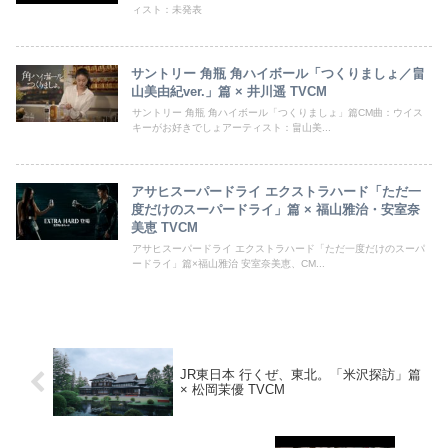
ィスト：未発表
サントリー 角瓶 角ハイボール「つくりましょ／畠
山美由紀ver.」篇 × 井川遥 TVCM
サントリー 角瓶 角ハイボール「つくりましょ」篇CM曲：ウイス
キーがお好きでしょアーティスト：畠山美...
アサヒスーパードライ エクストラハード「ただ一
度だけのスーパードライ」篇 × 福山雅治・安室奈
美恵 TVCM
アサヒスーパードライ エクストラハード「ただ一度だけのスーパ
ードライ」篇×福山雅治 安室奈美恵、CM...
JR東日本 行くぜ、東北。「米沢探訪」篇
× 松岡茉優 TVCM