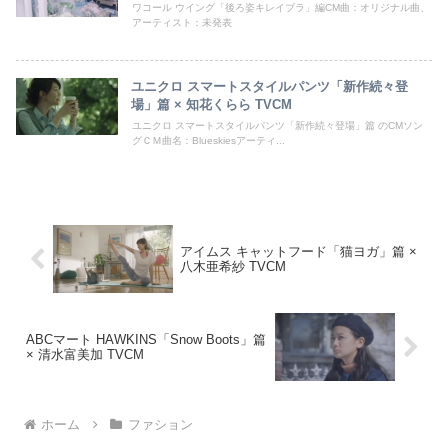
ワコール ウイング「後ろ姿キレイブラ」編CM曲：オリジナル曲、
アーティスト：未発表
ユニクロ スマートスタイルパンツ「新作続々登
場」篇 × 知花くらら TVCM
ユニクロ スマートスタイルパンツ「新作続々登場」篇 のCMソン
グＣＭ曲名：Blueskiesアーティ...
アイムス キャットフード「猫ヨガ」篇 ×
八木亜希紗 TVCM
ABCマート HAWKINS「Snow Boots」篇
× 清水富美加 TVCM
ホーム
ファション