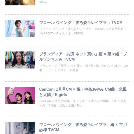
ver....
ワコール ウイング「後ろ姿キレイブラ 」TVCM
ワコール ウイング「後ろ姿キレイブラ 」のCMソングＣＭ曲名：
NYAROアーティスト名：NEWS
ブランディア「共演 ネット買い」篇 × 菜々緒・ブ
ルゾンちえみ TVCM
ブランディア「共演 ネット買い」篇×菜々緒 ブルゾンちえみ、CM
曲：、アーティスト：未発表
CanCam 1月号CM × 楓・中条あやみ CM曲：北風
と太陽／E-girls
CanCam 1月号 大特集「キュンキュンするもの図鑑」×楓 中条あ
やみ、CM曲：北風と太陽／E-g...
ワコール ウイング「後ろ姿キレイブラ」編 × 市川
紗椰 TVCM